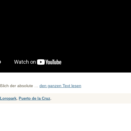
eßlich der absolute …
den ganzen Text lesen
Loropark
,
Puerto de la Cruz
.