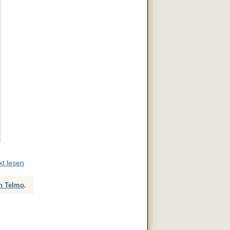
t lesen
n Telmo
.