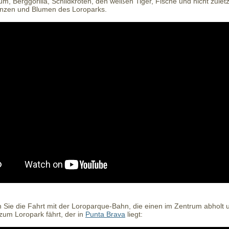
um, Berggorilla, Schildkröten, den weißen Tiger, Fische und nicht zuletz
lanzen und Blumen des Loroparks.
 Sie die Fahrt mit der Loroparque-Bahn, die einen im Zentrum abholt 
zum Loropark fährt, der in
Punta Brava
liegt: