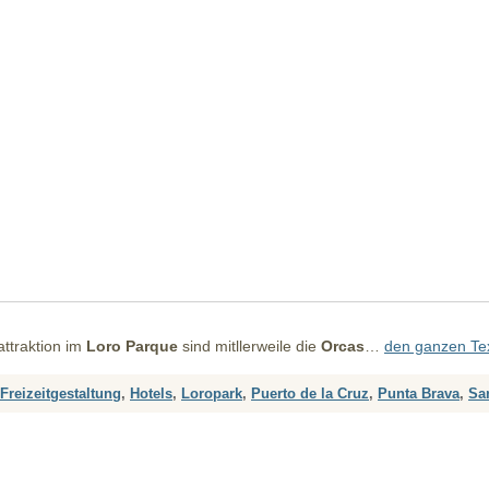
ttraktion im
Loro Parque
sind mitllerweile die
Orcas
…
den ganzen Tex
Freizeitgestaltung
,
Hotels
,
Loropark
,
Puerto de la Cruz
,
Punta Brava
,
Sa