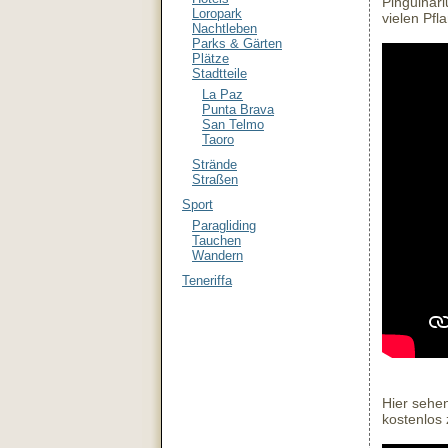
Pinguinari
Loropark
vielen Pf
Nachtleben
Parks & Gärten
Plätze
Stadtteile
La Paz
Punta Brava
San Telmo
Taoro
Strände
Straßen
Sport
Paragliding
Tauchen
Wandern
Teneriffa
Hier sehen
kostenlos 