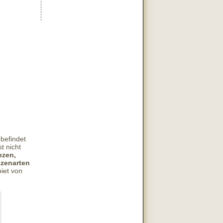
 befindet
t nicht
nzen,
nzenarten
iet von