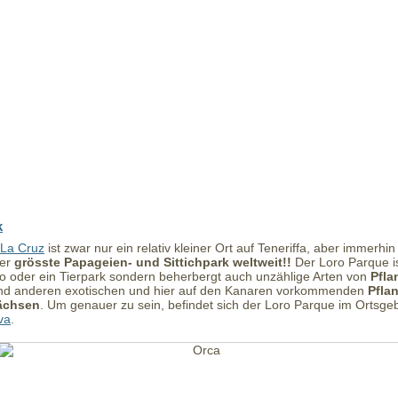
k
 La Cruz
ist zwar nur ein relativ kleiner Ort auf Teneriffa, aber immerhin
der
grösste Papageien- und Sittichpark weltweit!!
Der Loro Parque is
oo oder ein Tierpark sondern beherbergt auch unzählige Arten von
Pfla
d anderen exotischen und hier auf den Kanaren vorkommenden
Pfla
ächsen
. Um genauer zu sein, befindet sich der Loro Parque im Ortsgeb
va
.